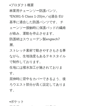
▪️プロダクト概要
林業用チェーンソー防護パンツ。
*EN381-5 Class 1-20(m／s)適合 EU
基準に適合した防護パンツです。 チ
ェーンソー接触時に保護パッドの繊維
が絡み、運動を停止させます。
防護材はスウェーデン製engtech7
層。
ストレッチ素材で動きやすさもさる事
ながら、生地強度もあるテキスタイル
で制作しております。
生地には撥水加工が施されておりま
す。
屈伸時に背中をカバーできるよう、後
ろウエスト部分が高く設定してありま
す。
▪️ポケット