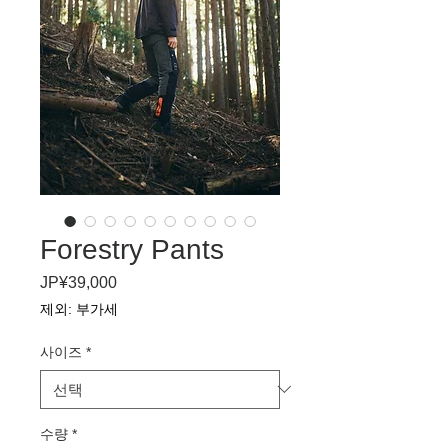
Forestry Pants
JP¥39,000
가
격
제외: 부가세
사이즈
*
수량
*