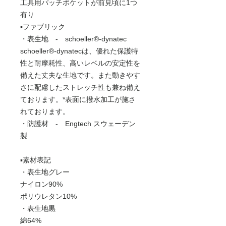
工具用パッチポケットが前見頃に1つ
有り
▪️ファブリック
・表生地 - schoeller®-dynatec
schoeller®-dynatecは、優れた保護特
性と耐摩耗性、高いレベルの安定性を
備えた丈夫な生地です。また動きやす
さに配慮したストレッチ性も兼ね備え
ております。*表面に撥水加工が施さ
れております。
・防護材 - Engtech スウェーデン
製
▪️素材表記
・表生地グレー
ナイロン90%
ポリウレタン10%
・表生地黒
綿64%